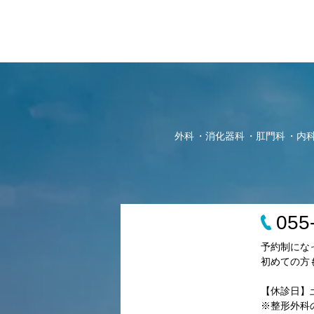
外科
消化器科
肛門科
内
055
予約制にな
初めての方
【休診日】
※整形外科