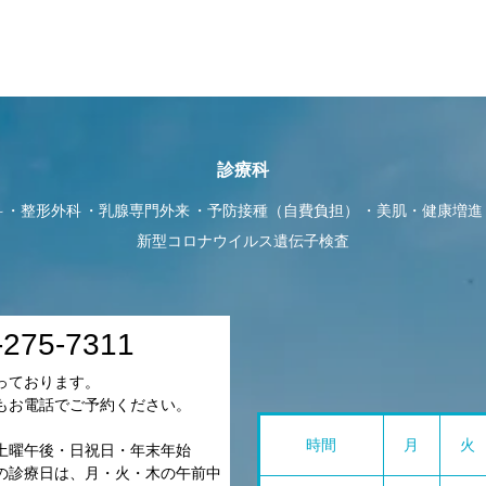
診療科
科
整形外科
乳腺専門外来
予防接種（自費負担）
美肌・健康増進
新型コロナウイルス遺伝子検査
-275-7311
っております。
もお電話でご予約ください。
時間
月
火
土曜午後・日祝日・年末年始
の診療日は、月・火・木の午前中