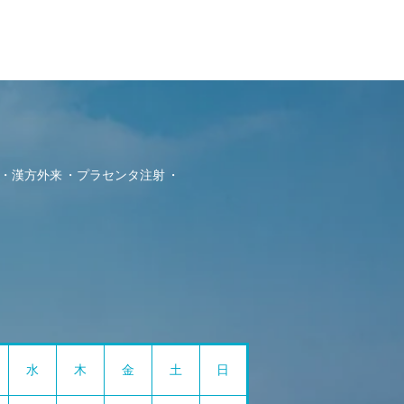
漢方外来
プラセンタ注射
水
木
金
土
日