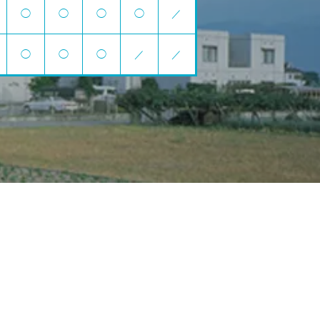
◯
◯
◯
◯
／
◯
◯
◯
／
／