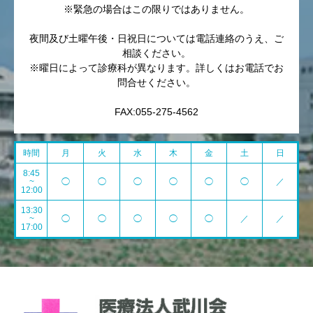
※緊急の場合はこの限りではありません。
夜間及び土曜午後・日祝日については電話連絡のうえ、ご
相談ください。
※曜日によって診療科が異なります。詳しくはお電話でお
問合せください。
FAX:055-275-4562
時間
月
火
水
木
金
土
日
8:45
~
◯
◯
◯
◯
◯
◯
／
12:00
13:30
~
◯
◯
◯
◯
◯
／
／
17:00