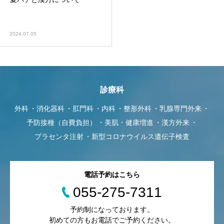
2024.07.05
診療科
外科
消化器科
肛門科
内科
整形外科
乳腺専門外来
予防接種（自費負担）
美肌・健康増進
漢方外来
プラセンタ注射
新型コロナウイルス遺伝子検査
電話予約はこちら
055-275-7311
予約制になっております。
初めての方もお電話でご予約ください。