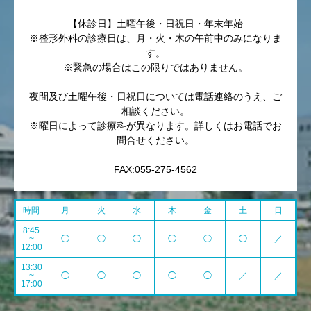
【休診日】土曜午後・日祝日・年末年始
※整形外科の診療日は、月・火・木の午前中のみになりま
す。
※緊急の場合はこの限りではありません。
夜間及び土曜午後・日祝日については電話連絡のうえ、ご
相談ください。
※曜日によって診療科が異なります。詳しくはお電話でお
問合せください。
FAX:055-275-4562
時間
月
火
水
木
金
土
日
8:45
~
◯
◯
◯
◯
◯
◯
／
12:00
13:30
~
◯
◯
◯
◯
◯
／
／
17:00