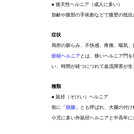
● 後天性ヘルニア（成人に多い）
加齢や腹部の手術創などで腹壁の抵抗
症状
局所の膨らみ、不快感、疼痛、嘔気、
嵌頓ヘルニア
とは、狭いヘルニア門を
い、時間が経つにつれて血流障害が生
種類
● 鼠径（そけい）ヘルニア
俗に「
脱腸
」とも呼ばれ、大腿の付け
小児に多い外鼠径ヘルニアと中高年に