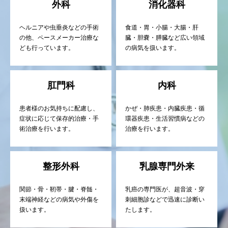
外科
消化器科
ヘルニアや虫垂炎などの手術
食道・胃・小腸・大腸・肝
の他、ペースメーカー治療な
臓・胆嚢・膵臓など広い領域
ども行っています。
の病気を扱います。
肛門科
内科
患者様のお気持ちに配慮し、
かぜ・肺疾患・内臓疾患・循
症状に応じて保存的治療・手
環器疾患・生活習慣病などの
術治療を行います。
治療を行います。
整形外科
乳腺専門外来
関節・骨・靭帯・腱・脊髄・
乳癌の専門医が、超音波・穿
末端神経などの病気や外傷を
刺細胞診などで迅速に診断い
扱います。
たします。