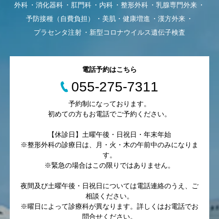
外科
消化器科
肛門科
内科
整形外科
乳腺専門外来
予防接種（自費負担）
美肌・健康増進
漢方外来
プラセンタ注射
新型コロナウイルス遺伝子検査
電話予約はこちら
055-275-7311
予約制になっております。
初めての方もお電話でご予約ください。
【休診日】土曜午後・日祝日・年末年始
※整形外科の診療日は、月・火・木の午前中のみになりま
す。
※緊急の場合はこの限りではありません。
夜間及び土曜午後・日祝日については電話連絡のうえ、ご
相談ください。
※曜日によって診療科が異なります。詳しくはお電話でお
問合せください。