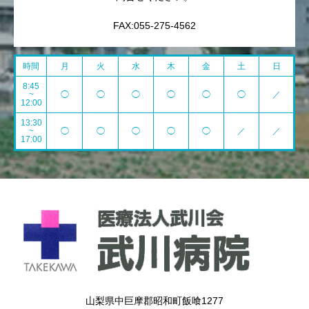
FAX:055-275-4562
時間
月
火
水
木
金
土
日
8:45
~
◯
◯
◯
◯
◯
◯
／
12:00
13:30
~
◯
◯
◯
◯
◯
／
／
17:00
山梨県中巨摩郡昭和町飯喰1277