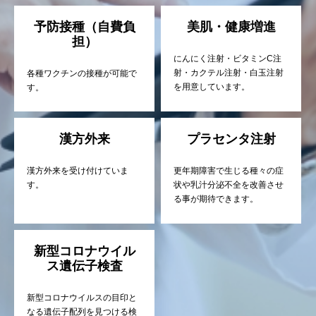
予防接種（自費負
美肌・健康増進
担）
にんにく注射・ビタミンC注
射・カクテル注射・白玉注射
各種ワクチンの接種が可能で
を用意しています。
す。
漢方外来
プラセンタ注射
漢方外来を受け付けていま
更年期障害で生じる種々の症
す。
状や乳汁分泌不全を改善させ
る事が期待できます。
新型コロナウイル
ス遺伝子検査
新型コロナウイルスの目印と
なる遺伝子配列を見つける検