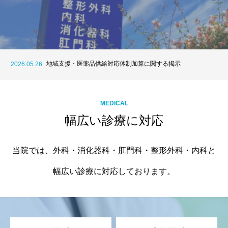
漢方外来 加藤先生のコラムを更新しました。（令和８年３月
2026.03.03
３日）
外来医師担当表を更新しました（令和8年6月）
2026.06.11
地域支援・医薬品供給対応体制加算に関する掲示
2026.05.26
面会制限緩和のご案内
2026.03.28
加藤医師土曜日診察開始のお知らせ
2026.03.13
漢方外来 加藤先生のコラムを更新しました。（令和８年３月
2026.03.03
MEDICAL
３日）
外来医師担当表を更新しました（令和8年6月）
2026.06.11
幅広い診療に対応
当院では、外科・消化器科・肛門科・整形外科・内科と
幅広い診療に対応しております。