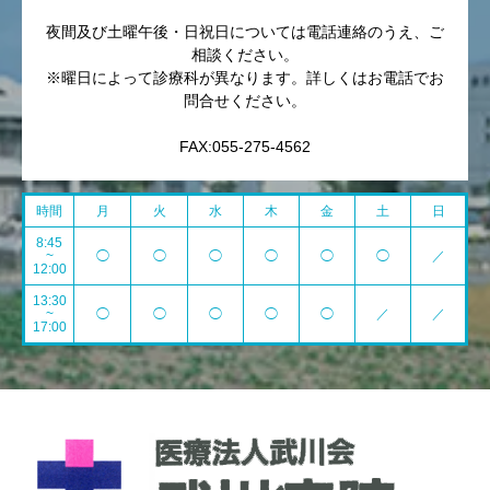
夜間及び土曜午後・日祝日については電話連絡のうえ、ご
相談ください。
※曜日によって診療科が異なります。詳しくはお電話でお
問合せください。
FAX:055-275-4562
時間
月
火
水
木
金
土
日
8:45
~
◯
◯
◯
◯
◯
◯
／
12:00
13:30
~
◯
◯
◯
◯
◯
／
／
17:00