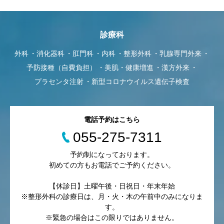
診療科
外科
消化器科
肛門科
内科
整形外科
乳腺専門外来
予防接種（自費負担）
美肌・健康増進
漢方外来
プラセンタ注射
新型コロナウイルス遺伝子検査
電話予約はこちら
055-275-7311
予約制になっております。
初めての方もお電話でご予約ください。
【休診日】土曜午後・日祝日・年末年始
※整形外科の診療日は、月・火・木の午前中のみになりま
す。
※緊急の場合はこの限りではありません。