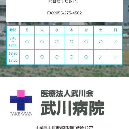
問合せください。
FAX:055-275-4562
時間
月
火
水
木
金
土
日
8:45
~
◯
◯
◯
◯
◯
◯
／
12:00
13:30
~
◯
◯
◯
◯
◯
／
／
17:00
山梨県中巨摩郡昭和町飯喰1277