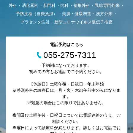
外科
消化器科
肛門科
内科
整形外科
乳腺専門外来
予防接種（自費負担）
美肌・健康増進
漢方外来
プラセンタ注射
新型コロナウイルス遺伝子検査
電話予約はこちら
055-275-7311
予約制になっております。
初めての方もお電話でご予約ください。
【休診日】土曜午後・日祝日・年末年始
※整形外科の診療日は、月・火・木の午前中のみになりま
す。
※緊急の場合はこの限りではありません。
夜間及び土曜午後・日祝日については電話連絡のうえ、ご
相談ください。
※曜日によって診療科が異なります。詳しくはお電話でお