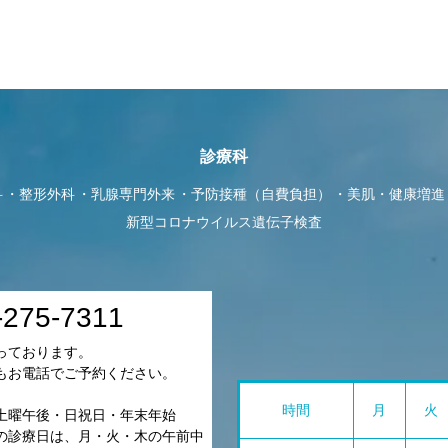
診療科
科
整形外科
乳腺専門外来
予防接種（自費負担）
美肌・健康増進
新型コロナウイルス遺伝子検査
-275-7311
っております。
もお電話でご予約ください。
時間
月
火
土曜午後・日祝日・年末年始
の診療日は、月・火・木の午前中