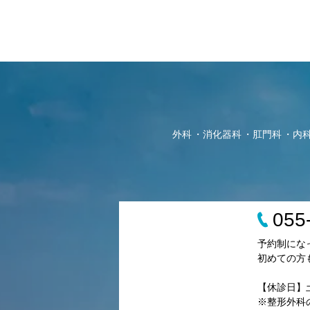
外科
消化器科
肛門科
内
055
予約制にな
初めての方
【休診日】
※整形外科