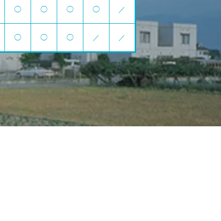
◯
◯
◯
◯
／
◯
◯
◯
／
／