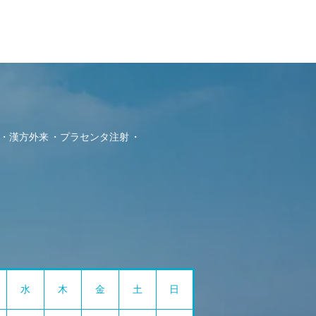
漢方外来
プラセンタ注射
水
木
金
土
日